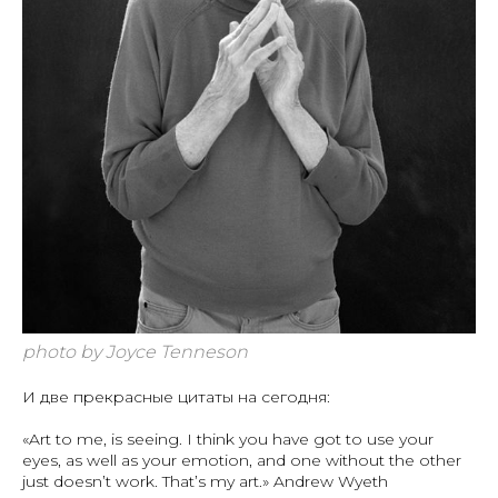
photo by Joyce Tenneson
И две прекрасные цитаты на сегодня:
«Art to me, is seeing. I think you have got to use your
eyes, as well as your emotion, and one without the other
just doesn’t work. That’s my art.» Andrew Wyeth