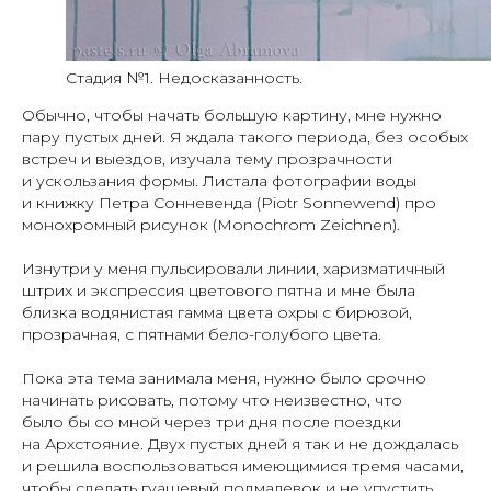
Стадия №1. Недосказанность.
Обычно, чтобы начать большую картину, мне нужно
пару пустых дней. Я ждала такого периода, без особых
встреч и выездов, изучала тему прозрачности
и ускользания формы. Листала фотографии воды
и книжку Петра Сонневенда (Piotr Sonnewend) про
монохромный рисунок (Monochrom Zeichnen).
Изнутри у меня пульсировали линии, харизматичный
штрих и экспрессия цветового пятна и мне была
близка водянистая гамма цвета охры с бирюзой,
прозрачная, с пятнами бело-голубого цвета.
Пока эта тема занимала меня, нужно было срочно
начинать рисовать, потому что неизвестно, что
было бы со мной через три дня после поездки
на Архстояние. Двух пустых дней я так и не дождалась
и решила воспользоваться имеющимися тремя часами,
чтобы сделать гуашевый подмалевок и не упустить