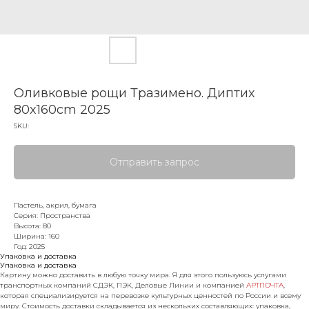
Оливковые рощи Тразимено. Диптих
80x160cm 2025
SKU:
Отправить запрос
Пастель, акрил, бумага
Серия: Пространства
Высота: 80
Ширина: 160
Год: 2025
Упаковка и доставка
Упаковка и доставка
Картину можно доставить в любую точку мира. Я для этого пользуюсь услугами
транспортных компаний СДЭК, ПЭК, Деловые Линии и компанией
АРТПОЧТА
,
которая специализируется на перевозке культурных ценностей по России и всему
миру. Стоимость доставки складывается из нескольких составляющих: упаковка,