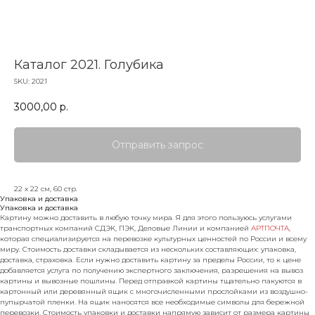
Каталог 2021. Голубика
SKU:
2021
3000,00
р.
Отправить запрос
22 х 22 см, 60 стр.
Упаковка и доставка
Упаковка и доставка
Картину можно доставить в любую точку мира. Я для этого пользуюсь услугами
транспортных компаний СДЭК, ПЭК, Деловые Линии и компанией
АРТПОЧТА
,
которая специализируется на перевозке культурных ценностей по России и всему
миру. Стоимость доставки складывается из нескольких составляющих: упаковка,
доставка, страховка. Если нужно доставить картину за пределы России, то к цене
добавляется услуга по получению экспертного заключения, разрешения на вывоз
картины и вывозные пошлины. Перед отправкой картины тщательно пакуются в
картонный или деревянный ящик с многочисленными прослойками из воздушно-
пупырчатой пленки. На ящик наносятся все необходимые символы для бережной
перевозки. Стоимость упаковки и доставки напрямую зависит от размера картины