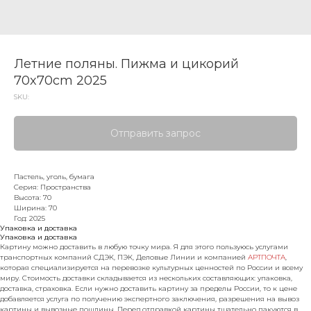
Летние поляны. Пижма и цикорий
70x70cm 2025
SKU:
Отправить запрос
Пастель, уголь, бумага
Серия: Пространства
Высота: 70
Ширина: 70
Год: 2025
Упаковка и доставка
Упаковка и доставка
Картину можно доставить в любую точку мира. Я для этого пользуюсь услугами
транспортных компаний СДЭК, ПЭК, Деловые Линии и компанией
АРТПОЧТА
,
которая специализируется на перевозке культурных ценностей по России и всему
миру. Стоимость доставки складывается из нескольких составляющих: упаковка,
доставка, страховка. Если нужно доставить картину за пределы России, то к цене
добавляется услуга по получению экспертного заключения, разрешения на вывоз
картины и вывозные пошлины. Перед отправкой картины тщательно пакуются в