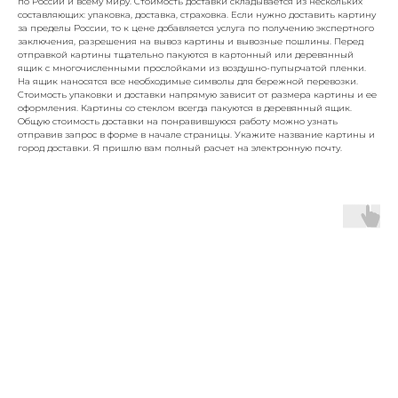
по России и всему миру. Стоимость доставки складывается из нескольких
составляющих: упаковка, доставка, страховка. Если нужно доставить картину
за пределы России, то к цене добавляется услуга по получению экспертного
заключения, разрешения на вывоз картины и вывозные пошлины. Перед
отправкой картины тщательно пакуются в картонный или деревянный
ящик с многочисленными прослойками из воздушно-пупырчатой пленки.
На ящик наносятся все необходимые символы для бережной перевозки.
Стоимость упаковки и доставки напрямую зависит от размера картины и ее
оформления. Картины со стеклом всегда пакуются в деревянный ящик.
Общую стоимость доставки на понравившуюся работу можно узнать
отправив запрос в форме в начале страницы. Укажите название картины и
город доставки. Я пришлю вам полный расчет на электронную почту.