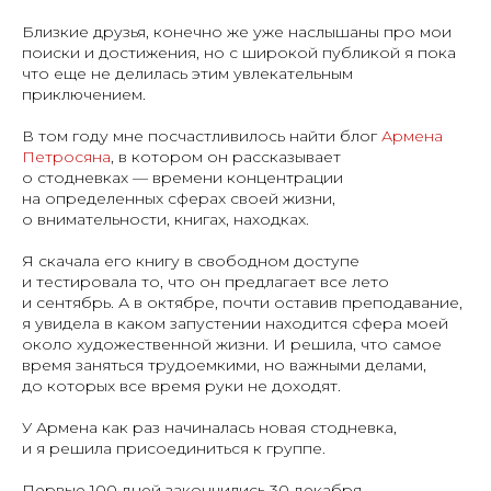
Близкие друзья, конечно же уже наслышаны про мои
поиски и достижения, но с широкой публикой я пока
что еще не делилась этим увлекательным
приключением.
В том году мне посчастливилось найти блог
Армена
Петросяна
, в котором он рассказывает
о стодневках — времени концентрации
на определенных сферах своей жизни,
о внимательности, книгах, находках.
Я скачала его книгу в свободном доступе
и тестировала то, что он предлагает все лето
и сентябрь. А в октябре, почти оставив преподавание,
я увидела в каком запустении находится сфера моей
около художественной жизни. И решила, что самое
время заняться трудоемкими, но важными делами,
до которых все время руки не доходят.
У Армена как раз начиналась новая стодневка,
и я решила присоединиться к группе.
Первые 100 дней закончились 30 декабря,