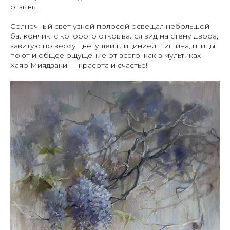
отзывы.
Солнечный свет узкой полосой освещал небольшой
балкончик, с которого открывался вид на стену двора,
завитую по верху цветущей глицинией. Тишина, птицы
поют и общее ощущение от всего, как в мультиках
Хаяо Миядзаки — красота и счастье!