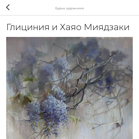
Будни художника
Глициния и Хаяо Миядзаки