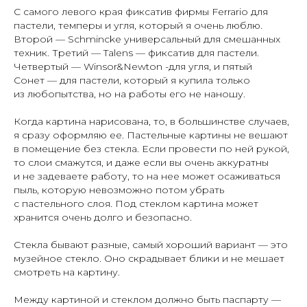
С самого левого края фиксатив фирмы Ferrario для
пастели, темперы и угля, который я очень люблю.
Второй — Schmincke универсальный для смешанных
техник. Третий — Talens — фиксатив для пастели.
Четвертый — Winsor&Newton -для угля, и пятый
Сонет — для пастели, который я купила только
из любопытства, но на работы его не наношу.
Когда картина нарисована, то, в большинстве случаев,
я сразу оформляю ее. Пастельные картины не вешают
в помещение без стекла. Если провести по ней рукой,
то слои смажутся, и даже если вы очень аккуратны
и не задеваете работу, то на нее может осаживаться
пыль, которую невозможно потом убрать
с пастельного слоя. Под стеклом картина может
хранится очень долго и безопасно.
Стекла бывают разные, самый хороший вариант — это
музейное стекло. Оно скрадывает блики и не мешает
смотреть на картину.
Между картиной и стеклом должно быть паспарту —