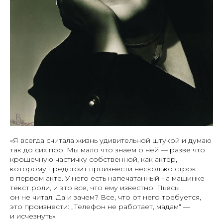
«Я всегда считала жизнь удивительной штукой и думаю
так до сих пор. Мы мало что знаем о ней — разве что
крошечную частичку собственной, как актер,
которому предстоит произнести несколько строк
в первом акте. У него есть напечатанный на машинке
текст роли, и это все, что ему известно. Пьесы
он не читал. Да и зачем? Все, что от него требуется,
это произнести: „Телефон не работает, мадам“ —
и исчезнуть».